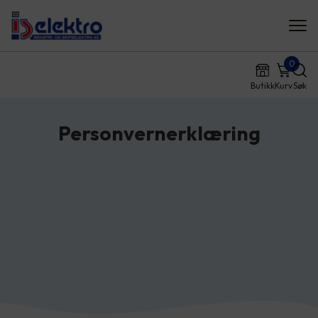
0
Butikk
Kurv
Søk
Personvernerklæring