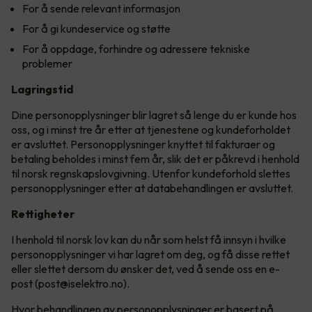
For å sende relevant informasjon
For å gi kundeservice og støtte
For å oppdage, forhindre og adressere tekniske
problemer
Lagringstid
Dine personopplysninger blir lagret så lenge du er kunde hos
oss, og i minst tre år etter at tjenestene og kundeforholdet
er avsluttet. Personopplysninger knyttet til fakturaer og
betaling beholdes i minst fem år, slik det er påkrevd i henhold
til norsk regnskapslovgivning. Utenfor kundeforhold slettes
personopplysninger etter at databehandlingen er avsluttet.
Rettigheter
I henhold til norsk lov kan du når som helst få innsyn i hvilke
personopplysninger vi har lagret om deg, og få disse rettet
eller slettet dersom du ønsker det, ved å sende oss en e-
post (post@iselektro.no).
Hvor behandlingen av personopplysninger er basert på