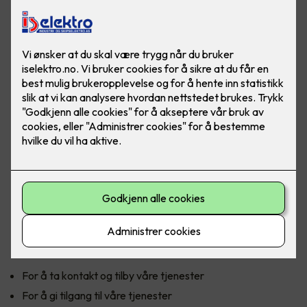
Personvern
Denne personvernerklæringen informerer om hvordan vi
samler inn og bruker personopplysninger når du benytter
våre tjenester og om dine rettigheter.
Personopplysninger som innhentes og behandles
Vi innhenter personopplysninger for å tilby og forbedre vår
tjeneste til deg. Ved bruke av våre tjenester kan vi be om
personopplysninger for å ta kontakt eller identifisere deg.
Eksempler på personopplysninger er navn, telefonnummer,
e-post adresse og bruksdata. Det er frivillig å oppgi denne
informasjonen. Hvis du velger å ikke oppgi
personopplysningene, kan vi være forhindret fra å gi deg
tilgang til tjenesten.
Formålet med behandling av personopplysninger
For å ta kontakt og tilby våre tjenester
For å gi tilgang til våre tjenester