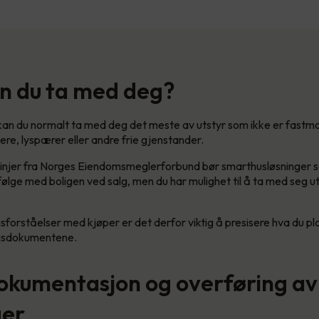
n du ta med deg?
 kan du normalt ta med deg det meste av utstyr som ikke er fastm
ere, lyspærer eller andre frie gjenstander.
slinjer fra Norges Eiendomsmeglerforbund bør smarthusløsninger 
ølge med boligen ved salg, men du har mulighet til å ta med seg u
sforståelser med kjøper er det derfor viktig å presisere hva du pl
lgsdokumentene.
okumentasjon og overføring av
ger