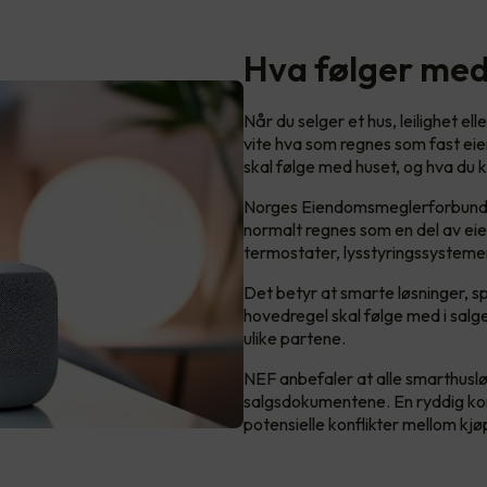
Hva følger med
Når du selger et hus, leilighet ell
vite hva som regnes som fast eie
skal følge med huset, og hva du
Norges Eiendomsmeglerforbund (N
normalt regnes som en del av ei
termostater, lysstyringssysteme
Det betyr at smarte løsninger, s
hovedregel skal følge med i salg
ulike partene.
NEF anbefaler at alle smarthuslø
salgsdokumentene. En ryddig kon
potensielle konflikter mellom kjø