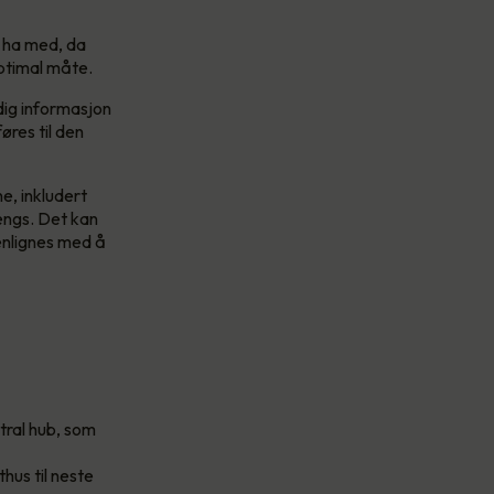
 ha med, da
ptimal måte.
ig informasjon
res til den
e, inkludert
rengs. Det kan
enlignes med å
tral hub, som
å
us til neste