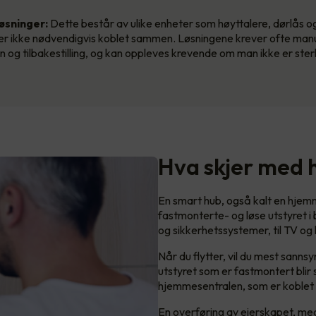
øsninger:
Dette består av ulike enheter som høyttalere, dørlås og
er ikke nødvendigvis koblet sammen. Løsningene krever ofte manu
on og tilbakestilling, og kan oppleves krevende om man ikke er ster
Hva skjer med
En smart hub, også kalt en hje
fastmonterte- og løse utstyret i 
og sikkerhetssystemer, til TV og
Når du flytter, vil du mest sanns
utstyret som er fastmontert blir 
hjemmesentralen, som er koblet t
En overføring av eierskapet, med 