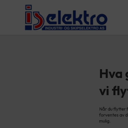
Hva 
vi fl
Når du flytter 
forventes av de
mulig.