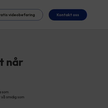
ratis videobefaring
Kontakt oss
t når
va som
ir så smidig som