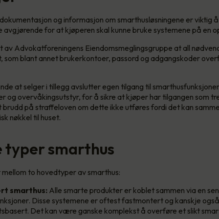
dokumentasjon og informasjon om smarthusløsningene er viktig å
 avgjørende for at kjøperen skal kunne bruke systemene på en o
lt av Advokatforeningens Eiendomsmeglingsgruppe at all nødvend
 som blant annet brukerkontoer, passord og adgangskoder overfø
de at selger i tillegg avslutter egen tilgang til smarthusfunksjonen
er og overvåkingsutstyr, for å sikre at kjøper har tilgangen som t
t brudd på straffeloven om dette ikke utføres fordi det kan samm
sk nøkkel til huset.
ke typer smarthus
est mellom to hovedtyper av smarthus:
ert smarthus:
Alle smarte produkter er koblet sammen via en sen
funksjoner. Disse systemene er oftest fastmontert og kanskje ogs
basert. Det kan være ganske komplekst å overføre et slikt smarth