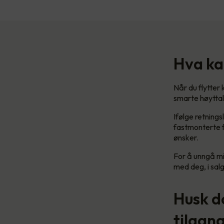
Hva ka
Når du flytter
smarte høyttal
Ifølge retning
fastmonterte f
ønsker.
For å unngå mi
med deg, i sa
Husk d
tilgan