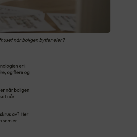
huset når boligen bytter eier?
nologien er i
e, og flere og
er når boligen
set når
e skrus av? Her
va som er