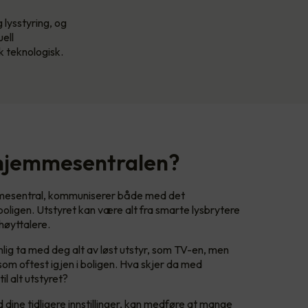
 lysstyring, og
ell
k teknologisk.
 hjemmesentralen?
mmesentral, kommuniserer både med det
boligen. Utstyret kan være alt fra smarte lysbrytere
 høyttalere.
ynlig ta med deg alt av løst utstyr, som TV-en, men
som oftest igjen i boligen. Hva skjer da med
il alt utstyret?
dine tidligere innstillinger, kan medføre at mange