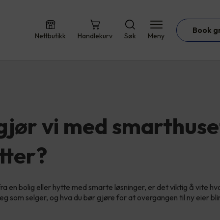
Book g
Nettbutikk
Handlekurv
Søk
Meny
gjør vi med smarthuse
ytter?
fra en bolig eller hytte med smarte løsninger, er det viktig å vite h
g som selger, og hva du bør gjøre for at overgangen til ny eier bl