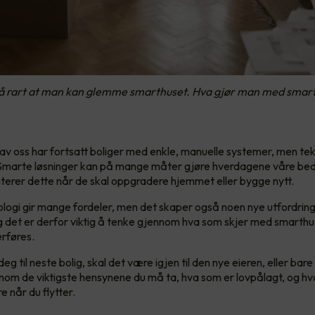
ke så rart at man kan glemme smarthuset. Hva gjør man med smart
 av oss har fortsatt boliger med enkle, manuelle systemer, men tek
. Smarte løsninger kan på mange måter gjøre hverdagene våre bedr
terer dette når de skal oppgradere hjemmet eller bygge nytt.
ogi gir mange fordeler, men det skaper også noen nye utfordring
og det er derfor viktig å tenke gjennom hva som skjer med smarthu
rføres.
deg til neste bolig, skal det være igjen til den nye eieren, eller bar
nnom de viktigste hensynene du må ta, hva som er lovpålagt, og h
e når du flytter.