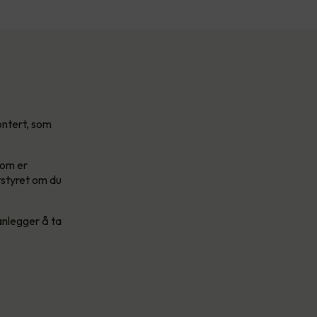
ontert, som
som er
tstyret om du
anlegger å ta