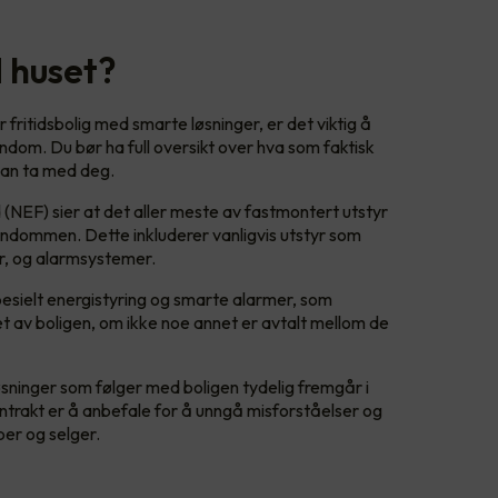
 huset?
er fritidsbolig med smarte løsninger, er det viktig å
ndom. Du bør ha full oversikt over hva som faktisk
 kan ta med deg.
EF) sier at det aller meste av fastmontert utstyr
endommen. Dette inkluderer vanligvis utstyr som
r, og alarmsystemer.
pesielt energistyring og smarte alarmer, som
et av boligen, om ikke noe annet er avtalt mellom de
sninger som følger med boligen tydelig fremgår i
trakt er å anbefale for å unngå misforståelser og
per og selger.