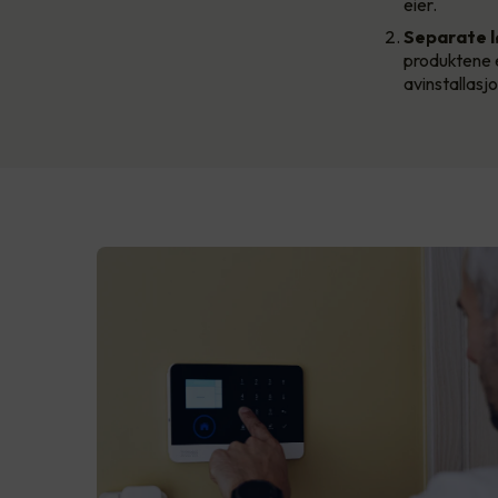
eier.
Separate l
produktene 
avinstallasj