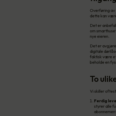
Overføring av 
dette kan være
Det er anbefa
om smarthuset,
nye eieren.
Det er avgjøren
digitale dørlås
faktisk være e
beholde en fysi
To uli
Vi skiller oft
Ferdig lev
styrer alle 
abonnements