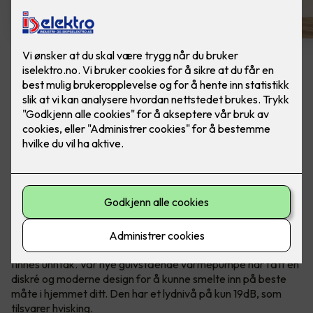
Panasonic Varmepumpe
Gulvmodell Z25UFEA -
m/montering
Varmepumpen som har alt du trenger! Modellen
har energiklasse A++, lavt støynivå på 19dB og
innebygget Nanoe™X luft rensesystem.
Varmepumper er som regel ingen pryd i hjemmet. Men det
finnes unntak. Vår nye gulvstående varmepumpe har fått en
diskré og moderne design for å kunne smelte inn på beste
måte i hjemmet ditt. Den har et lydnivå på kun 19dB, som
tilsvarer hvisking.