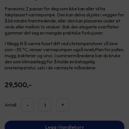
Panasonic Z passer for deg som ikke kan eller vil ha
takplassert varmepumpe. Den kan delvis skjules i veggen for
å bli mindre framtredende, eller den kan plasseres under et
vindu eller mellom to vinduer. Bak den elegante overflaten
gjemmer det seg en mengde praktiske funksjoner.
I tillegg til å varme huset ditt ved utetemperaturer så lave
som –35 °C, renser varmepumpen også inneluften for pollen,
mugg, bakterier og virus. I sommermånedene kan du bruke
den som klimaanlegg for å holde en behagelig
innetemperatur, selv i de varmeste månedene.
29,500
,-
Antall
-
+
Legg i handlekurv