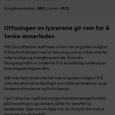
Enegibesparelse:
-58%
Lumen:
+51%
Utfasingen av lysrørene gir rom for å
tenke annerledes
Når lysstoffrørene skal fases ut har man en gylden mulighet
til å bytte til lamper med ny teknologi, som er både smarte,
miljøvennlige og energibesparende. En bedre
fremgangsmåte er imidlertid å ta en helhetlig vurdering av
belysningsløsningene dine.
Når man først skal bytte har man en gylden mulighet til å
utforske alternative løsninger som både gir bedre lys og gir
lokalene et moderne og flott utsende.
Gjort riktig kan også belysningen ha helsemessige fordeler
på konsentrajon og velvære, både for ansatte og
besøkende. Spør oss om hjelp hvis du vil se på alternative
løsninger for din bedrift.