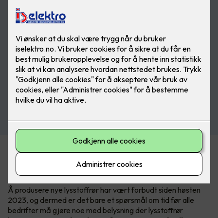
En av konsekvensene av RoHS-direktivet, som har til hensikt
å begrense bruken av miljøskadelige stoffer, er at lysstoffrør
avvikles.
Å produsere nye lysstoffrør har vært forbudt siden høsten
2023, og dermed er det bare et spørsmål om tid før alle
bedrifter må gjøre noe med belysning der lysstoffrør