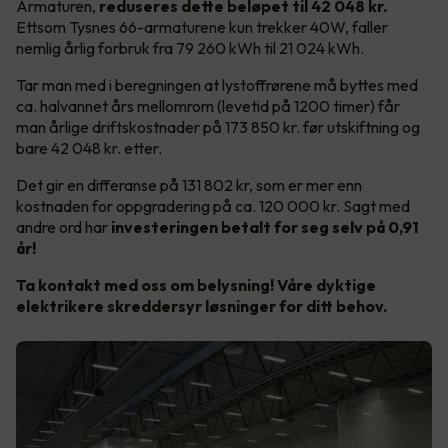
Armaturen,
reduseres dette beløpet til 42 048 kr.
Ettsom
Tysnes 66-armaturene kun trekker 40W, faller
nemlig årlig forbruk fra 79 260 kWh til 21 024 kWh.
Tar man med i beregningen at lystoffrørene må byttes med
ca. halvannet års mellomrom (levetid på 1200 timer) får
man årlige driftskostnader på 173 850 kr. før utskiftning og
bare 42 048 kr. etter.
Det gir en differanse på 131 802 kr, som er mer enn
kostnaden for oppgradering på ca. 120 000 kr. Sagt med
andre ord har
investeringen betalt for seg selv på 0,91
år!
Ta kontakt med oss om belysning! Våre dyktige
elektrikere skreddersyr løsninger for ditt behov.