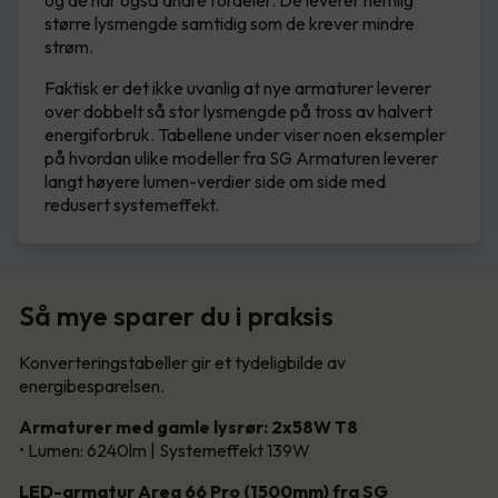
og de har også andre fordeler. De leverer nemlig
større lysmengde samtidig som de krever mindre
strøm.
Faktisk er det ikke uvanlig at nye armaturer leverer
over dobbelt så stor lysmengde på tross av halvert
energiforbruk. Tabellene under viser noen eksempler
på hvordan ulike modeller fra SG Armaturen leverer
langt høyere lumen-verdier side om side med
redusert systemeffekt.
Så mye sparer du i praksis
Konverteringstabeller gir et tydeligbilde av
energibesparelsen.
Armaturer med gamle lysrør: 2x58W T8
• Lumen: 6240lm | Systemeffekt 139W
LED-armatur Area 66 Pro (1500mm) fra SG