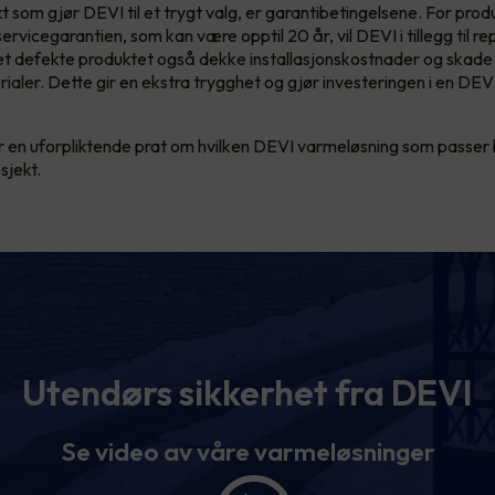
t som gjør DEVI til et trygt valg, er garantibetingelsene. For pro
servicegarantien, som kan være opptil 20 år, vil DEVI i tillegg til re
det defekte produktet også dekke installasjonskostnader og skade 
ialer. Dette gir en ekstra trygghet og gjør investeringen i en DEV
r en uforpliktende prat om hvilken DEVI varmeløsning som passer b
sjekt.
Utendørs sikkerhet fra DEVI
Se video av våre varmeløsninger