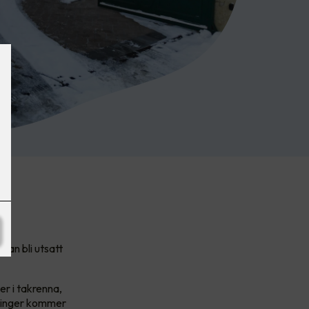
man bli utsatt
er i takrenna,
øsninger kommer