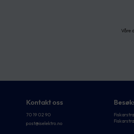
Våre d
Kontakt oss
Besøk
70 19 02 90
Fiskarstr
Fiskarstr
post@iselektro.no