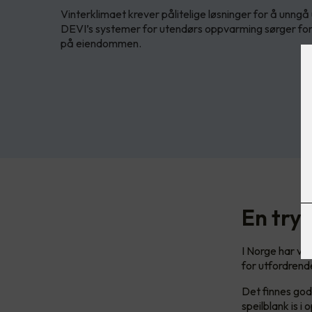
Vinterklimaet krever pålitelige løsninger for å unngå u
DEVI’s systemer for utendørs oppvarming sørger for
på eiendommen.
En try
I Norge har vi
for utfordrende
Det finnes gode
speilblank is 