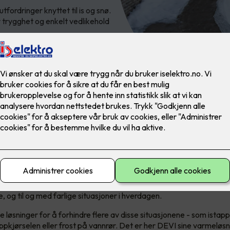
tfordringer knyttet til is og snø.
 trygghet og enkelt vedlikehold
gg og mer komfortabel vinter
 et ganske tøft vinterklima. Med mye snø og is på eiendommen kan 
, og til og med farlige situasjoner i hverdagen.
 løsninger for å forhindre flere av disse situasjonene - som istapp
i oppkjørselen eller frost på vannrør. Det er her DEVI sine varmel