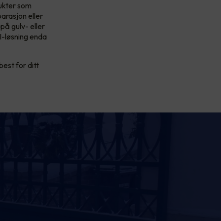
dukter som
parasjon eller
på gulv- eller
I-løsning enda
est for ditt