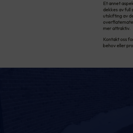
Et annet aspek
dekkes av full 
utskifting av 
overflatemater
mer attraktiv.
Kontakt oss fo
behov eller pro