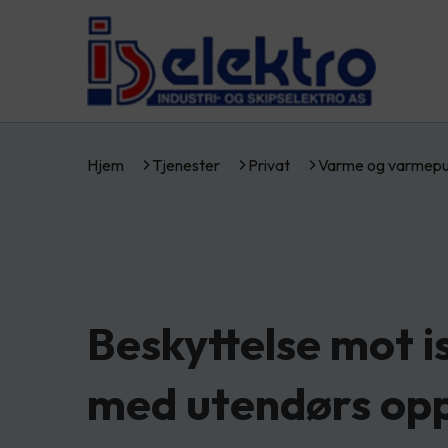
Hjem
Tjenester
Privat
Varme og varmep
Beskyttelse mot i
med utendørs op