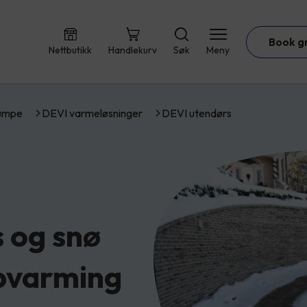
Book g
Nettbutikk
Handlekurv
Søk
Meny
umpe
DEVI varmeløsninger
DEVI utendørs
s og snø
pvarming