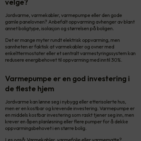
velge?
Jordvarme, varmekabler, varmepumpe eller den gode
gamle panelovnen? Anbefalt oppvarming avhenger av blant
annet boligtype, isolasjon og størrelsen på boligen.
Det er mange myter rundt elektrisk oppvarming, men
sannheten er faktisk at varmekabler og ovner med
enkelttermostater eller et sentralt varmestyringssystem kan
redusere energibehovet til oppvarming med inntil 30%.
Varmepumpe er en god investering i
de fleste hjem
Jordvarme kan lønne seg i nybygg eller etterisolerte hus,
men er en kostbar og krevende investering. Varmepumpe er
en middels kostbar investering som raskt tjener seg inn, men
krever en åpen planløsning eller flere pumper for å dekke
oppvarmingsbehovet i en større bolig.
Les også:
Varmekabler, varmefolie eller varmematte?