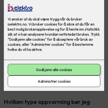
Oppvarming av boligen tar helt klart mest strøm, da er det
godt at det finnes gode løsninger for å senke
strømkostnadene.
Hvilken type oppvarming bør jeg