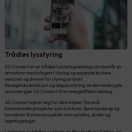
Trådløs lysstyring
SG Connect er en trådløs lysstyringsløsning som består av
armaturer med integrert styring og separate brytere,
sensorer og drivere for styring av lyset.
Bevegelsesdeteksjon og dagslysstyring via den innebygde
sensoren gjør SG Connect til en energieffektiv løsning.
SG Connect egner seg for ulike miljøer, fra små
kommersielle prosjekter som kontorer, åpne landskap og
korridorer til store prosjekter som sykehus, skoler og
lagerbygninger.
Løsningen er trådløs ved hjelp av Bluetooth og ZigBee, og