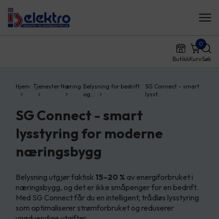
0
Butikk
Kurv
Søk
Hjem
Tjenester
Næring
Belysning for bedrift
SG Connect - smart
og…
lysst…
SG Connect - smart
lysstyring for moderne
næringsbygg
Belysning utgjør faktisk
15–20 %
av energiforbruket i
næringsbygg, og det er ikke småpenger for en bedrift.
Med SG Connect får du en intelligent, trådløs lysstyring
som optimaliserer strømforbruket og reduserer
unødvendige utgifter.