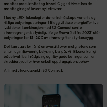
ansattes produktivitet og trivsel. Og god trivsel hos de
ansatte gir også lavere sykefravær.
Med ny LED-teknologi er det enkelt å skape varierte og
riktige belysningsløsninger. I tillegg vil disse energieffektive
lyskildene i kombinasjon med SG Connect senke
strømregningen betydelig. I følge Enova (tall fra 2023) står
belysningen for
15-20%
av strømutgiftene i yrkesbygg.
Det kan være lurt å få en oversikt over mulighetene som
smart og miljøvennlig belysning byr på. Vi i Elkonor kan gi
både kvalifisert rådgiving og tilby gode løsninger som er
skreddersydd for hver enkelt oppdragsgivers behov.
Alt med utgangspunkt i SG Connect.