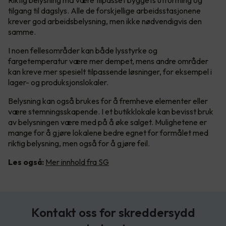
Riktig belysning må være tilpasset byggets utforming og
tilgang til dagslys. Alle de forskjellige arbeidsstasjonene
krever god arbeidsbelysning, men ikke nødvendigvis den
samme.
I noen fellesområder kan både lysstyrke og
fargetemperatur være mer dempet, mens andre områder
kan kreve mer spesielt tilpassende løsninger, for eksempel i
lager- og produksjonslokaler.
Belysning kan også brukes for å fremheve elementer eller
være stemningsskapende. I et butikklokale kan bevisst bruk
av belysningen være med på å øke salget. Mulighetene er
mange for å gjøre lokalene bedre egnet for formålet med
riktig belysning, men også for å gjøre feil.
Les også:
Mer innhold fra SG
Kontakt oss for skreddersydd