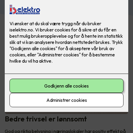
Bedre trivsel er lønnsomt
God og riktig belysning i næringslokaler har positiv effekt på