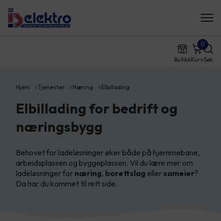
0
Butikk
Kurv
Søk
Hjem
Tjenester
Næring
Elbillading
Elbillading for bedrift og
næringsbygg
Behovet for ladeløsninger øker både på hjemmebane,
arbeidsplassen og byggeplassen. Vil du lære mer om
ladeløsninger for
næring
,
borettslag
eller
sameier
?
Da har du kommet til rett side.