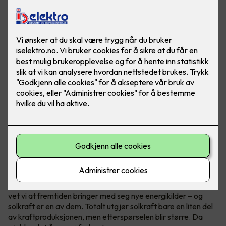
Ved å produsere mye strøm eller all strømmen i et
næringsbygg, kan bedriften din bli helt eller delvis
uavhengig av strømprodusenter!
Vær i forkant, det lønner seg
I Norge er vann vår hovedkilde til fornybar energi. Samtidig
vet vi at fremtiden bringer med seg nye energikilder – og
solkraft er en av dem. Totalt utgjør solkraft bare en liten del
av kraftproduksjonen, men etterspørselen blir større. Da