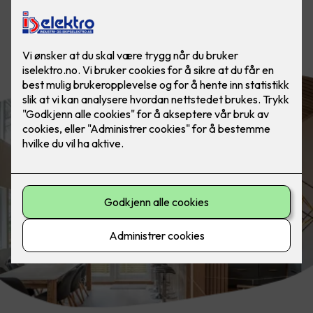
Fremhev design, arkitektur eller de
beste trekkene i boligen din