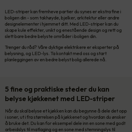
LED-striper kan fremheve partier du synes er ekstra fine i
boligen din - som takhøyde, bjelker, arkitektur eller andre
designelementer i hjemmet ditt. Med LED-striper kan du
skape kule effekter, unikt og enestående design og rett og
slett bare bedre belyste områder i boligen din.
Trenger du råd? Våre dyktige elektrikere er eksperter på
belysning, og LED-lys. Ta kontakt med oss og start
planleggingen av en bedre belyst bolig allerede nå.
5 fine og praktiske steder du kan
belyse kjøkkenet med LED-striper
Når du skal belyse et kjøkken kan du begynne å dele det opp
i soner, ut i fra størrelsen på kjøkkenet og hvordan du ønsker
å bruke det. Du kan for eksempel dele inn en sone med godt
arbeidslys til matlaging og en sone med stemningslys til