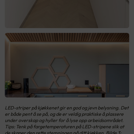
LED-striper på kjøkkenet gir en god og jevn belysning. Det
er både pent å se på, og de er veldig praktiske å plassere
under overskap og hyller for å lyse opp arbeidsområdet.
Tips: Tenk på fargetemperaturen på LED-stripene slik at
de skaper den rette stemningen på ditt kjøkken. Bilde 3: