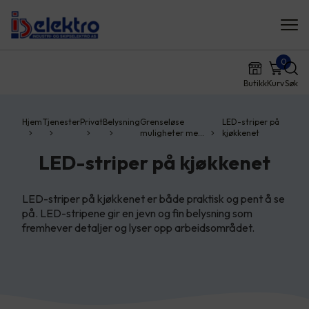
0
Butikk
Kurv
Søk
Hjem
Tjenester
Privat
Belysning
Grenseløse
LED-striper på
muligheter me…
kjøkkenet
LED-striper på kjøkkenet
LED-striper på kjøkkenet er både praktisk og pent å se
på. LED-stripene gir en jevn og fin belysning som
fremhever detaljer og lyser opp arbeidsområdet.