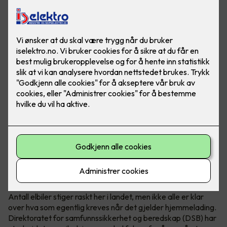
Hva krever en hjemmelader?
Antall elbiler stiger raskt her i landet, men ikke alle er klar
over hva som egentlig kreves når det gjelder hjemmelading.
Direktoratet for samfunnssikkerhet og beredskap (DSB) har