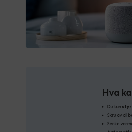
Hva ka
Du kan
styr
Skru av all 
Senke varmen