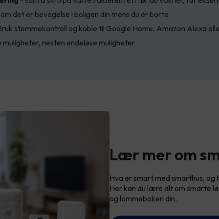
ering
- som å skru på kaffetrakteren rett før du våkner, for ekse
om det er bevegelse i boligen din mens du er borte
Bruk stemmekontroll og koble til Google Home, Amazon Alexa eller
muligheter, nesten endeløse muligheter
Lær mer om sm
Hva er smart med smarthus, og hvi
Her kan du lære alt om smarte lø
og lommeboken din.