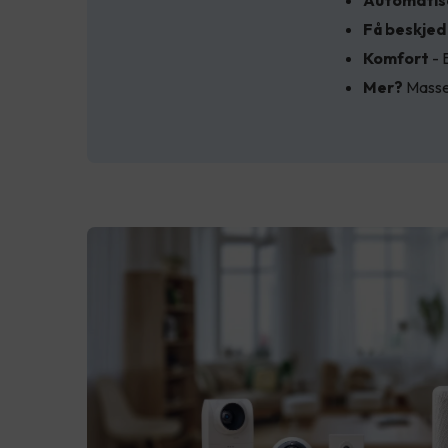
Automatis
Få beskjed
Komfort
- 
Mer?
Masse 