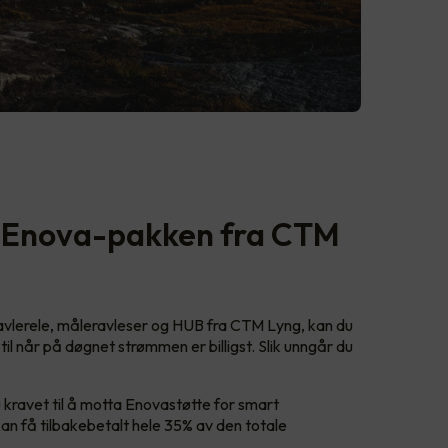
m Enova-pakken fra CTM
tavlerele, måleravleser og HUB fra CTM Lyng, kan du
il når på døgnet strømmen er billigst. Slik unngår du
u kravet til å motta Enovastøtte for smart
kan få tilbakebetalt hele 35% av den totale