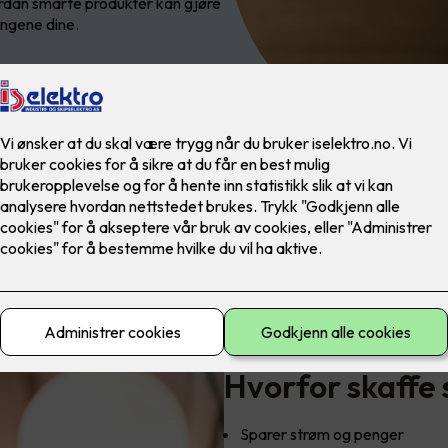
rdan smarte produkter kan gjøre
ingene dine.
Spar strøm, spar miljøet, sp
Hvorfor skaffe
Sparer strøm og penger