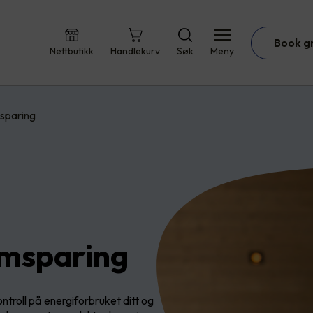
Book g
Nettbutikk
Handlekurv
Søk
Meny
sparing
ømsparing
ntroll på energiforbruket ditt og