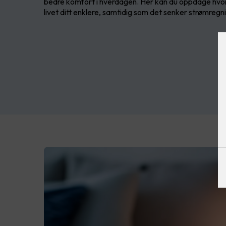
bedre komfort i hverdagen. Her kan du oppdage hvo
livet ditt enklere, samtidig som det senker strømregn