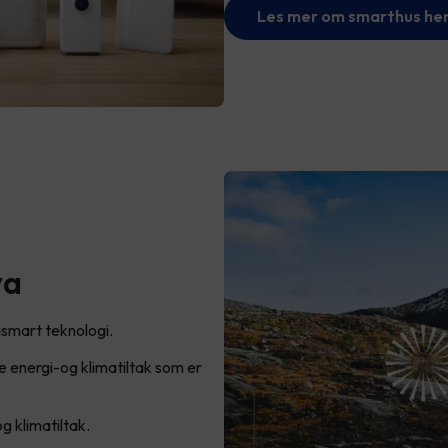
Les mer om smarthus he
va
masmart teknologi.
te energi-og klimatiltak som er
g klimatiltak.