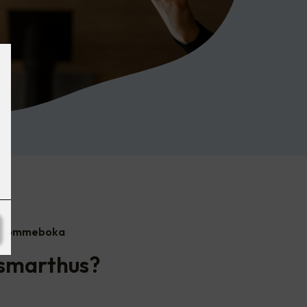
ar lommeboka
 smarthus?