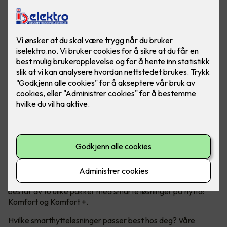
Moderne teknologi kan ta hytteopplevelsen til et nytt nivå!
Micro Matic har nå lansert Smarthytte – et konsept som
består av to ulike pakker med smarte løsninger på hytta:
Komfort og Komfort +.
Hvilke smarthytteløsninger passer best hos deg? Våre