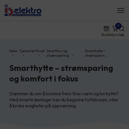
0
Butikk
Kurv
Søk
Hjem
Tjenester
Privat
Smarthus og
Smarthytte –
strømsparing
strømsparin…
Smarthytte – strømsparing
og komfort i fokus
Drømmer du om å komme frem til en varm og lun hytte?
Med smarte løsninger kan du begynne hyttekosen, uten
å bruke evigheter på oppvarming.